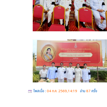
โพสเมื่อ :
04 ก.ค. 2569,14:19
อ่าน
87
ครั้ง